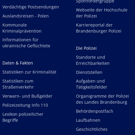
Sportfördergruppe
Verdächtige Postsendungen
Webseite der Hochschule
Auslandsreisen - Polen
der Polizei
Kommunale
Karriereportal der
Kriminalprävention
Brandenburger Polizei
Informationen für
ukrainische Geflüchtete
Die Polizei
Standorte und
Daten & Fakten
Erreichbarkeiten
Statistiken zur Kriminalität
Dienststellen
Statistiken zum
Aufgaben und
Straßenverkehr
Tätigkeitsfelder
Verwarn- und Bußgelder
Organigramme der Polizei
des Landes Brandenburg
Polizeizeitung Info 110
Behördenpostfach
Lexikon polizeilicher
Begriffe
Laufbahnen
Geschichtliches