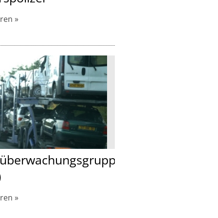
hren
überwachungsgruppe
)
hren