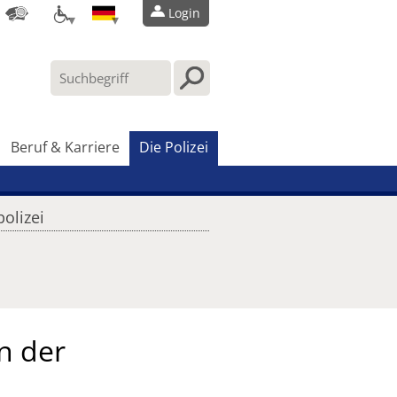
Login
Beruf & Karriere
Die Polizei
olizei
n der