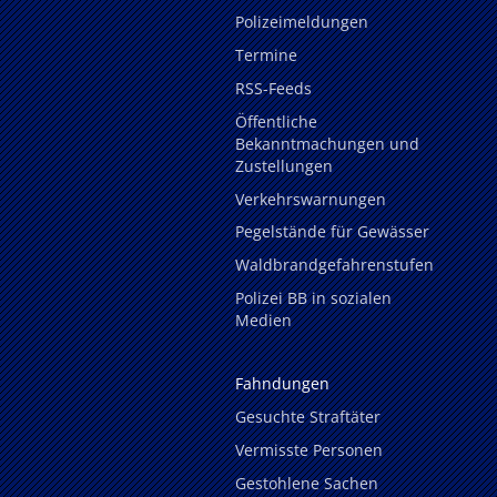
Polizeimeldungen
Termine
RSS-Feeds
Öffentliche
Bekanntmachungen und
Zustellungen
Verkehrswarnungen
Pegelstände für Gewässer
Waldbrandgefahrenstufen
Polizei BB in sozialen
Medien
Fahndungen
Gesuchte Straftäter
Vermisste Personen
Gestohlene Sachen