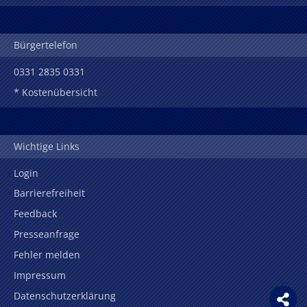
Bürgertelefon
0331 2835 0331
* Kostenübersicht
Wichtige Links
Login
Barrierefreiheit
Feedback
Presseanfrage
Fehler melden
Impressum
Datenschutzerklärung