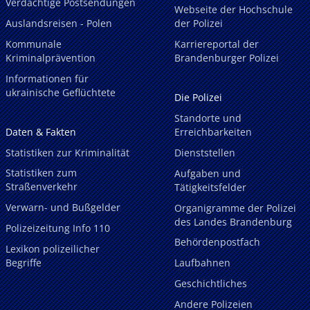
Verdächtige Postsendungen
Webseite der Hochschule
Auslandsreisen - Polen
der Polizei
Kommunale
Karriereportal der
Kriminalprävention
Brandenburger Polizei
Informationen für
ukrainische Geflüchtete
Die Polizei
Standorte und
Daten & Fakten
Erreichbarkeiten
Statistiken zur Kriminalität
Dienststellen
Statistiken zum
Aufgaben und
Straßenverkehr
Tätigkeitsfelder
Verwarn- und Bußgelder
Organigramme der Polizei
des Landes Brandenburg
Polizeizeitung Info 110
Behördenpostfach
Lexikon polizeilicher
Begriffe
Laufbahnen
Geschichtliches
Andere Polizeien