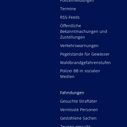
Polizeimeldungen
Termine
RSS-Feeds
Öffentliche
Bekanntmachungen und
Zustellungen
Verkehrswarnungen
Pegelstände für Gewässer
Waldbrandgefahrenstufen
Polizei BB in sozialen
Medien
Fahndungen
Gesuchte Straftäter
Vermisste Personen
Gestohlene Sachen
Zeugen gesucht