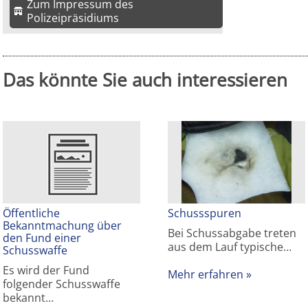
Zum Impressum des
Polizeipräsidiums
Das könnte Sie auch interessieren
Öffentliche
Schussspuren
Bekanntmachung über
Bei Schussabgabe treten
den Fund einer
aus dem Lauf typische…
Schusswaffe
Es wird der Fund
Mehr erfahren
folgender Schusswaffe
bekannt…