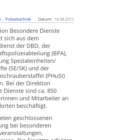
n
Polizeitechnik
Datum
18.08.2015
tion Besondere Dienste
zt sich aus dem
ienst der DBD, der
ftspolizeiabteilung (BPA),
lung Spezialeinheiten/
fte (SE/SK) und der
bschrauberstaffel (PHuSt)
 Bei der Direktion
 Dienste sind ca. 850
erinnen und Mitarbeiter an
orten beschäftigt.
teten geschlossenen
zung bei besonderen
veranstaltungen,