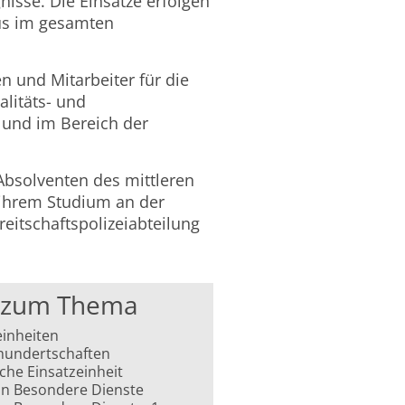
isse. Die Einsätze erfolgen
us im gesamten
n und Mitarbeiter für die
alitäts- und
 und im Bereich der
Absolventen des mittleren
ihrem Studium an der
eitschaftspolizeiabteilung
s zum Thema
einheiten
hundertschaften
che Einsatzeinheit
on Besondere Dienste