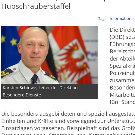
Hubschrauberstaffel
Tags
Informatione
Die Direk
(DBD) set
Führungsd
Bereitscha
der Abtei
Spezialkrä
Polizeihu
zusammen.
Besondere
Karsten Schiewe, Leiter der Direktion
Mitarbeit
Besondere Dienste
fünf Stand
Die besonders ausgebildeten und speziell ausgestat
Einheiten und Kräfte sind vorwiegend zur Unterstüt
Einsatzlagen vorgesehen. Beispielhaft sind das Groß