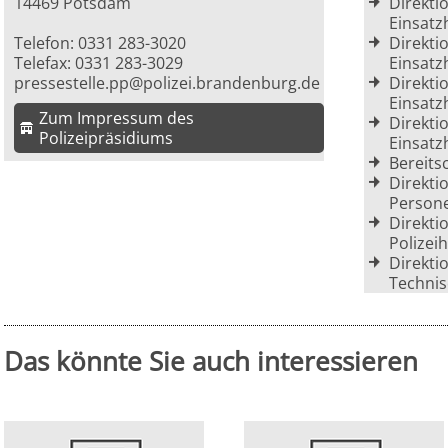
14469 Potsdam
Direkti
Einsatz
Telefon: 0331 283-3020
Direkti
Telefax: 0331 283-3029
Einsatz
pressestelle.pp@polizei.brandenburg.de
Direkti
Einsatz
Zum Impressum des
Direkti
Polizeipräsidiums
Einsatz
Bereits
Direkti
Person
Direkti
Polizei
Direkti
Technis
Das könnte Sie auch interessieren