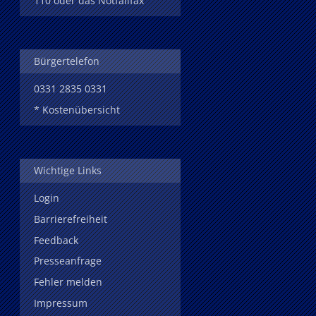
110 oder das Notfallfax
Bürgertelefon
0331 2835 0331
* Kostenübersicht
Wichtige Links
Login
Barrierefreiheit
Feedback
Presseanfrage
Fehler melden
Impressum