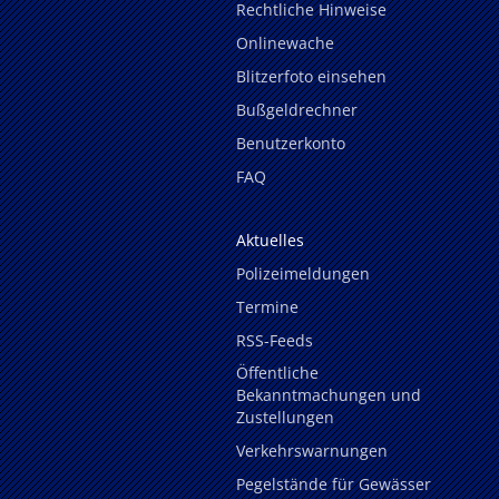
Rechtliche Hinweise
Onlinewache
Blitzerfoto einsehen
Bußgeldrechner
Benutzerkonto
FAQ
Aktuelles
Polizeimeldungen
Termine
RSS-Feeds
Öffentliche
Bekanntmachungen und
Zustellungen
Verkehrswarnungen
Pegelstände für Gewässer