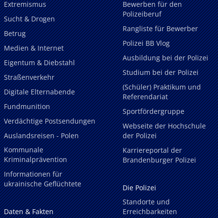
Extremismus
Bewerben für den
Polizeiberuf
Sucht & Drogen
Rangliste für Bewerber
Betrug
Polizei BB Vlog
Medien & Internet
Ausbildung bei der Polizei
Eigentum & Diebstahl
Studium bei der Polizei
Straßenverkehr
(Schüler) Praktikum und
Digitale Elternabende
Referendariat
Fundmunition
Sportfördergruppe
Verdächtige Postsendungen
Webseite der Hochschule
Auslandsreisen - Polen
der Polizei
Kommunale
Karriereportal der
Kriminalprävention
Brandenburger Polizei
Informationen für
ukrainische Geflüchtete
Die Polizei
Standorte und
Daten & Fakten
Erreichbarkeiten