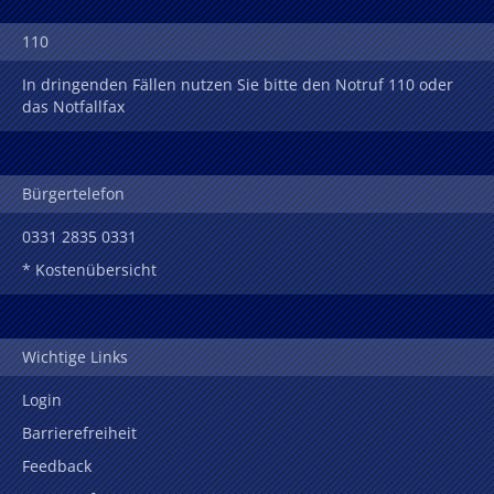
110
In dringenden Fällen nutzen Sie bitte den Notruf 110 oder
das Notfallfax
Bürgertelefon
0331 2835 0331
* Kostenübersicht
Wichtige Links
Login
Barrierefreiheit
Feedback