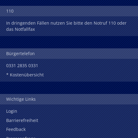
110
In dringenden Fällen nutzen Sie bitte den Notruf 110 oder
das Notfallfax
Bürgertelefon
0331 2835 0331
* Kostenübersicht
Wichtige Links
Login
Barrierefreiheit
Feedback