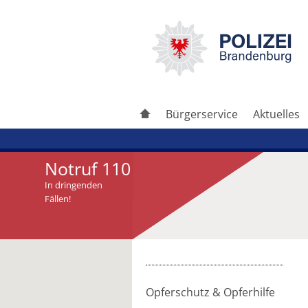
Bürgerservice
Aktuelles
Notruf 110
In dringenden
Fällen!
Artikel drucken
Artikel weiterleiten
Opferschutz & Opferhilfe