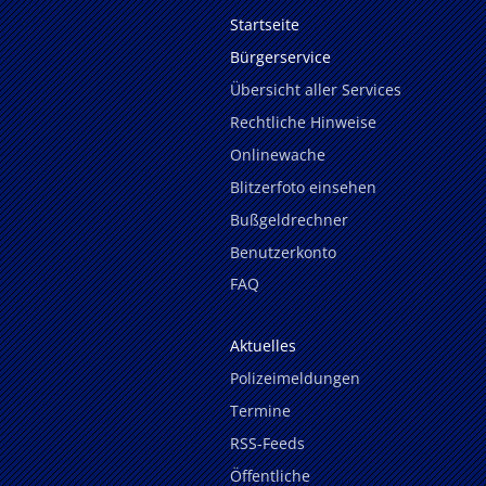
Startseite
Bürgerservice
Übersicht aller Services
Rechtliche Hinweise
Onlinewache
Blitzerfoto einsehen
Bußgeldrechner
Benutzerkonto
FAQ
Aktuelles
Polizeimeldungen
Termine
RSS-Feeds
Öffentliche