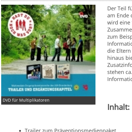
Der Teil f
am Ende d
wird eine
Zusammen
zum Beisp
Informati
die Elter
hinaus bi
Zusatzinf
stehen ca
Informati
DVD für Multiplikatoren
Inhalt:
Trailer zum Präventionsmedienpaket