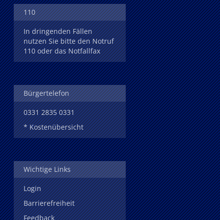
110
In dringenden Fällen
nutzen Sie bitte den Notruf
110 oder das Notfallfax
Bürgertelefon
0331 2835 0331
* Kostenübersicht
Wichtige Links
Login
Barrierefreiheit
Feedback