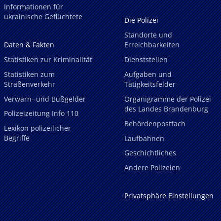
Informationen für
ukrainische Geflüchtete
Die Polizei
Standorte und
Daten & Fakten
Erreichbarkeiten
Statistiken zur Kriminalität
Dienststellen
Statistiken zum
Aufgaben und
Straßenverkehr
Tätigkeitsfelder
Verwarn- und Bußgelder
Organigramme der Polizei
des Landes Brandenburg
Polizeizeitung Info 110
Behördenpostfach
Lexikon polizeilicher
Begriffe
Laufbahnen
Geschichtliches
Andere Polizeien
Privatsphäre Einstellungen