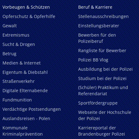
Vorbeugen & Schützen
Beruf & Karriere
Opferschutz & Opferhilfe
Stellenausschreibungen
Gewalt
Einstellungsberater
Extremismus
Bewerben für den
Polizeiberuf
Sucht & Drogen
Rangliste für Bewerber
Betrug
Polizei BB Vlog
Medien & Internet
Ausbildung bei der Polizei
Eigentum & Diebstahl
Studium bei der Polizei
Straßenverkehr
(Schüler) Praktikum und
Digitale Elternabende
Referendariat
Fundmunition
Sportfördergruppe
Verdächtige Postsendungen
Webseite der Hochschule
Auslandsreisen - Polen
der Polizei
Kommunale
Karriereportal der
Kriminalprävention
Brandenburger Polizei