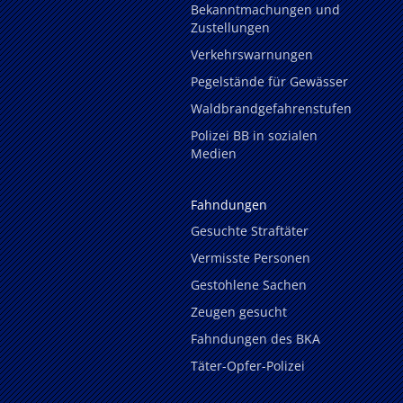
Bekanntmachungen und
Zustellungen
Verkehrswarnungen
Pegelstände für Gewässer
Waldbrandgefahrenstufen
Polizei BB in sozialen
Medien
Fahndungen
Gesuchte Straftäter
Vermisste Personen
Gestohlene Sachen
Zeugen gesucht
Fahndungen des BKA
Täter-Opfer-Polizei