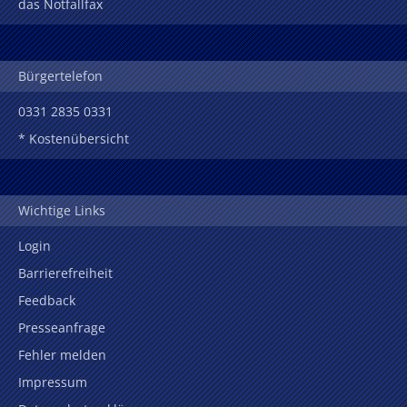
das Notfallfax
Bürgertelefon
0331 2835 0331
* Kostenübersicht
Wichtige Links
Login
Barrierefreiheit
Feedback
Presseanfrage
Fehler melden
Impressum