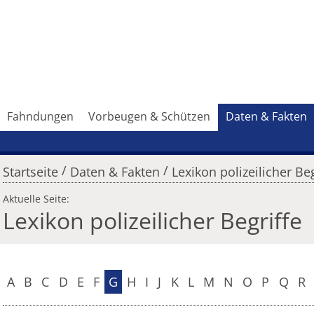
Fahndungen
Vorbeugen & Schützen
Daten & Fakten
/
/
Startseite
Daten & Fakten
Lexikon polizeilicher Beg
Aktuelle Seite:
Lexikon polizeilicher Begriffe
A
B
C
D
E
F
G
H
I
J
K
L
M
N
O
P
Q
R