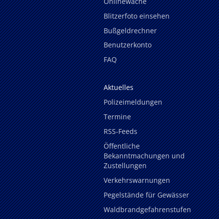
Onlinewache
Blitzerfoto einsehen
Bußgeldrechner
Benutzerkonto
FAQ
Aktuelles
Polizeimeldungen
Termine
RSS-Feeds
Öffentliche
Bekanntmachungen und
Zustellungen
Verkehrswarnungen
Pegelstände für Gewässer
Waldbrandgefahrenstufen