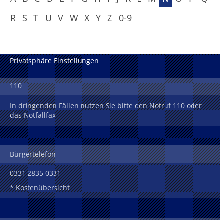
R
S
T
U
V
W
X
Y
Z
0-9
Privatsphäre Einstellungen
110
In dringenden Fällen nutzen Sie bitte den Notruf 110 oder
das Notfallfax
Bürgertelefon
0331 2835 0331
* Kostenübersicht