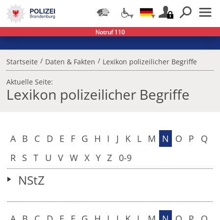
Notruf 110
/
/
Startseite
Daten & Fakten
Lexikon polizeilicher Begriffe
Aktuelle Seite:
Lexikon polizeilicher Begriffe
A
B
C
D
E
F
G
H
I
J
K
L
M
N
O
P
Q
R
S
T
U
V
W
X
Y
Z
0-9
NStZ
A
B
C
D
E
F
G
H
I
J
K
L
M
N
O
P
Q