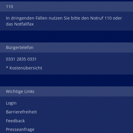
110
In dringenden Fällen nutzen Sie bitte den Notruf 110 oder
das Notfallfax
Bürgertelefon
0331 2835 0331
* Kostenübersicht
Wichtige Links
Login
Barrierefreiheit
Feedback
Presseanfrage