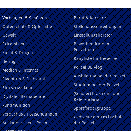
Vorbeugen & Schützen
Beruf & Karriere
Opferschutz & Opferhilfe
Stellenausschreibungen
Gewalt
Einstellungsberater
Extremismus
Bewerben für den
Polizeiberuf
Sucht & Drogen
Rangliste für Bewerber
Betrug
Polizei BB Vlog
Medien & Internet
Ausbildung bei der Polizei
Eigentum & Diebstahl
Studium bei der Polizei
Straßenverkehr
(Schüler) Praktikum und
Digitale Elternabende
Referendariat
Fundmunition
Sportfördergruppe
Verdächtige Postsendungen
Webseite der Hochschule
Auslandsreisen - Polen
der Polizei