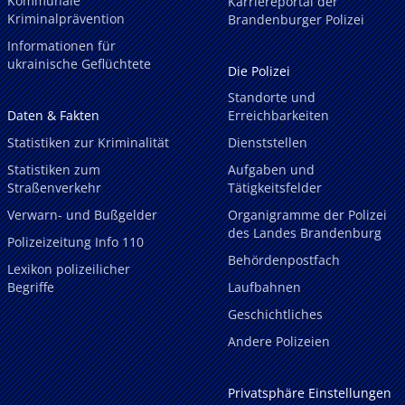
Kommunale
Karriereportal der
Kriminalprävention
Brandenburger Polizei
Informationen für
ukrainische Geflüchtete
Die Polizei
Standorte und
Daten & Fakten
Erreichbarkeiten
Statistiken zur Kriminalität
Dienststellen
Statistiken zum
Aufgaben und
Straßenverkehr
Tätigkeitsfelder
Verwarn- und Bußgelder
Organigramme der Polizei
des Landes Brandenburg
Polizeizeitung Info 110
Behördenpostfach
Lexikon polizeilicher
Begriffe
Laufbahnen
Geschichtliches
Andere Polizeien
Privatsphäre Einstellungen