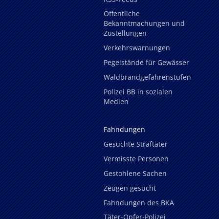
Öffentliche
Bekanntmachungen und
Zustellungen
Verkehrswarnungen
Pegelstände für Gewässer
Waldbrandgefahrenstufen
Polizei BB in sozialen
Medien
Fahndungen
Gesuchte Straftäter
Vermisste Personen
Gestohlene Sachen
Zeugen gesucht
Fahndungen des BKA
Täter-Opfer-Polizei