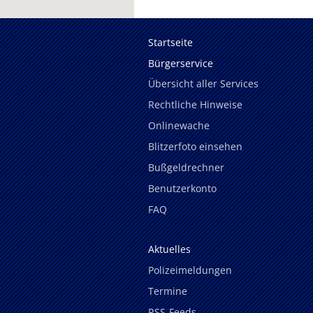
Startseite
Bürgerservice
Übersicht aller Services
Rechtliche Hinweise
Onlinewache
Blitzerfoto einsehen
Bußgeldrechner
Benutzerkonto
FAQ
Aktuelles
Polizeimeldungen
Termine
RSS-Feeds