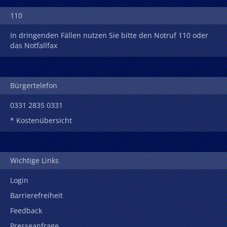
110
In dringenden Fällen nutzen Sie bitte den Notruf 110 oder
das Notfallfax
Bürgertelefon
0331 2835 0331
* Kostenübersicht
Wichtige Links
Login
Barrierefreiheit
Feedback
Presseanfrage