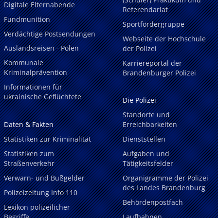
Digitale Elternabende
Referendariat
Fundmunition
Sportfördergruppe
Verdächtige Postsendungen
Webseite der Hochschule
Auslandsreisen - Polen
der Polizei
Kommunale
Karriereportal der
Kriminalprävention
Brandenburger Polizei
Informationen für
ukrainische Geflüchtete
Die Polizei
Standorte und
Daten & Fakten
Erreichbarkeiten
Statistiken zur Kriminalität
Dienststellen
Statistiken zum
Aufgaben und
Straßenverkehr
Tätigkeitsfelder
Verwarn- und Bußgelder
Organigramme der Polizei
des Landes Brandenburg
Polizeizeitung Info 110
Behördenpostfach
Lexikon polizeilicher
Begriffe
Laufbahnen