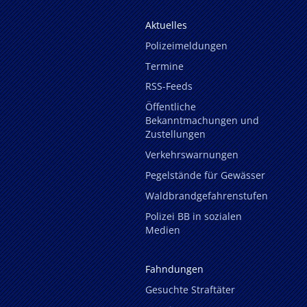
Aktuelles
Polizeimeldungen
Termine
RSS-Feeds
Öffentliche
Bekanntmachungen und
Zustellungen
Verkehrswarnungen
Pegelstände für Gewässer
Waldbrandgefahrenstufen
Polizei BB in sozialen
Medien
Fahndungen
Gesuchte Straftäter