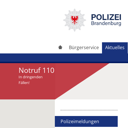
Bürgerservice
Aktuelles
Notruf 110
In dringenden
Fällen!
Artikel drucken
Artikel weiterleiten
Polizeimeldungen