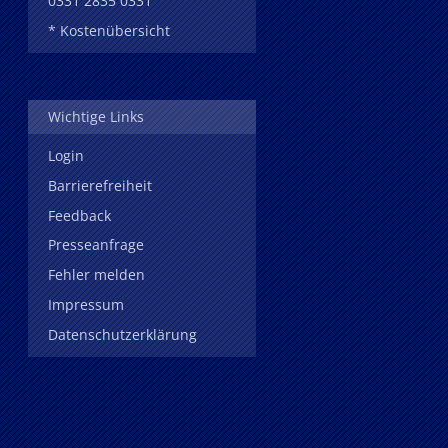
0331 2835 0331
* Kostenübersicht
Wichtige Links
Login
Barrierefreiheit
Feedback
Presseanfrage
Fehler melden
Impressum
Datenschutzerklärung