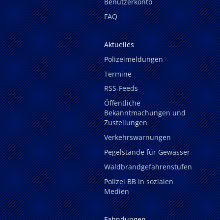
Benutzerkonto
FAQ
Aktuelles
Polizeimeldungen
Termine
RSS-Feeds
Öffentliche
Bekanntmachungen und
Zustellungen
Verkehrswarnungen
Pegelstände für Gewässer
Waldbrandgefahrenstufen
Polizei BB in sozialen
Medien
Fahndungen