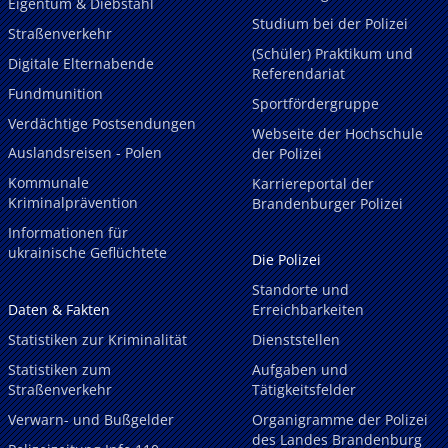
Eigentum & Diebstahl
Studium bei der Polizei
Straßenverkehr
(Schüler) Praktikum und
Digitale Elternabende
Referendariat
Fundmunition
Sportfördergruppe
Verdächtige Postsendungen
Webseite der Hochschule
Auslandsreisen - Polen
der Polizei
Kommunale
Karriereportal der
Kriminalprävention
Brandenburger Polizei
Informationen für
ukrainische Geflüchtete
Die Polizei
Standorte und
Daten & Fakten
Erreichbarkeiten
Statistiken zur Kriminalität
Dienststellen
Statistiken zum
Aufgaben und
Straßenverkehr
Tätigkeitsfelder
Verwarn- und Bußgelder
Organigramme der Polizei
des Landes Brandenburg