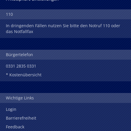
110
In dringenden Fällen nutzen Sie bitte den Notruf 110 oder
das Notfallfax
Bürgertelefon
0331 2835 0331
* Kostenübersicht
Wichtige Links
Login
Barrierefreiheit
Feedback