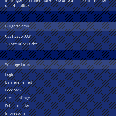
In dringenden Fällen nutzen Sie bitte den Notruf 110 oder
das Notfallfax
Bürgertelefon
0331 2835 0331
* Kostenübersicht
Wichtige Links
Login
Barrierefreiheit
Feedback
Presseanfrage
Fehler melden
Impressum