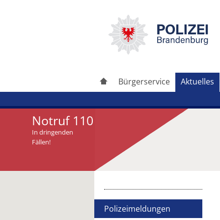
Bürgerservice
Aktuelles
Notruf 110
In dringenden
Fällen!
Artikel drucken
Artikel weiterleiten
Polizeimeldungen