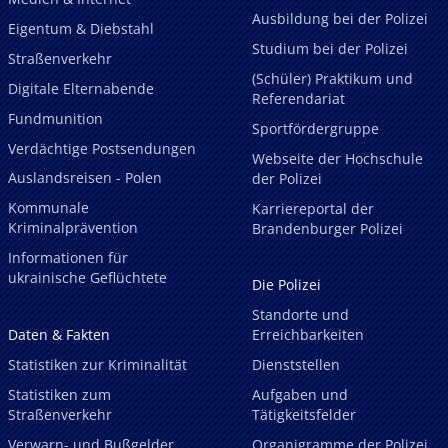
Ausbildung bei der Polizei
Eigentum & Diebstahl
Studium bei der Polizei
Straßenverkehr
(Schüler) Praktikum und
Digitale Elternabende
Referendariat
Fundmunition
Sportfördergruppe
Verdächtige Postsendungen
Webseite der Hochschule
Auslandsreisen - Polen
der Polizei
Kommunale
Karriereportal der
Kriminalprävention
Brandenburger Polizei
Informationen für
ukrainische Geflüchtete
Die Polizei
Standorte und
Daten & Fakten
Erreichbarkeiten
Statistiken zur Kriminalität
Dienststellen
Statistiken zum
Aufgaben und
Straßenverkehr
Tätigkeitsfelder
Verwarn- und Bußgelder
Organigramme der Polizei