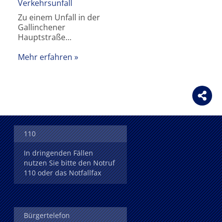
Verkehrsunfall
Zu einem Unfall in der
Gallinchener
Hauptstraße…
Mehr erfahren
110
In dringenden Fällen
nutzen Sie bitte den Notruf
110 oder das Notfallfax
Bürgertelefon