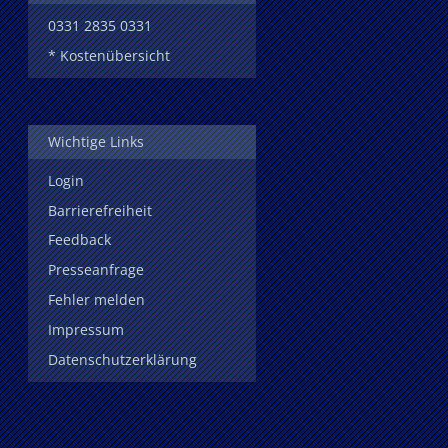
0331 2835 0331
* Kostenübersicht
Wichtige Links
Login
Barrierefreiheit
Feedback
Presseanfrage
Fehler melden
Impressum
Datenschutzerklärung