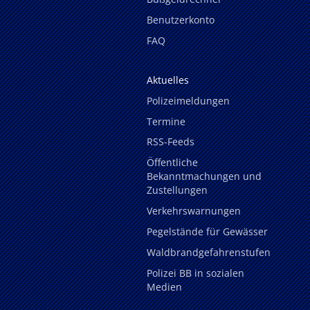
Benutzerkonto
FAQ
Aktuelles
Polizeimeldungen
Termine
RSS-Feeds
Öffentliche
Bekanntmachungen und
Zustellungen
Verkehrswarnungen
Pegelstände für Gewässer
Waldbrandgefahrenstufen
Polizei BB in sozialen
Medien