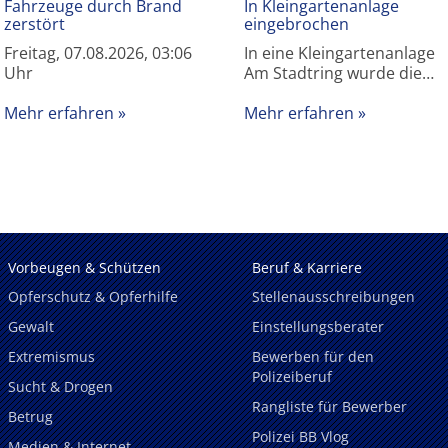
Fahrzeuge durch Brand
In Kleingartenanlage
zerstört
eingebrochen
Freitag, 07.08.2026, 03:06
In eine Kleingartenanlage
Uhr
Am Stadtring wurde die…
Mehr erfahren
Mehr erfahren
Vorbeugen & Schützen
Beruf & Karriere
Opferschutz & Opferhilfe
Stellenausschreibungen
Gewalt
Einstellungsberater
Extremismus
Bewerben für den
Polizeiberuf
Sucht & Drogen
Rangliste für Bewerber
Betrug
Polizei BB Vlog
Medien & Internet