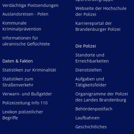
Verdächtige Postsendungen
Webseite der Hochschule
Auslandsreisen - Polen
der Polizei
Kommunale
Karriereportal der
Kriminalprävention
Brandenburger Polizei
Informationen für
ukrainische Geflüchtete
Die Polizei
Standorte und
Daten & Fakten
Erreichbarkeiten
Statistiken zur Kriminalität
Dienststellen
Statistiken zum
Aufgaben und
Straßenverkehr
Tätigkeitsfelder
Verwarn- und Bußgelder
Organigramme der Polizei
des Landes Brandenburg
Polizeizeitung Info 110
Behördenpostfach
Lexikon polizeilicher
Begriffe
Laufbahnen
Geschichtliches