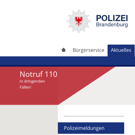
Bürgerservice
Aktuelles
Notruf 110
In dringenden
Fällen!
Artikel drucken
Artikel weiterleiten
Polizeimeldungen