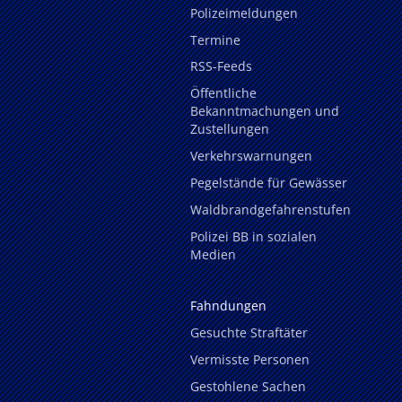
Polizeimeldungen
Termine
RSS-Feeds
Öffentliche
Bekanntmachungen und
Zustellungen
Verkehrswarnungen
Pegelstände für Gewässer
Waldbrandgefahrenstufen
Polizei BB in sozialen
Medien
Fahndungen
Gesuchte Straftäter
Vermisste Personen
Gestohlene Sachen