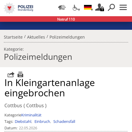
Notruf 110
/
/
Startseite
Aktuelles
Polizeimeldungen
Kategorie:
Polizeimeldungen
In Kleingartenanlage
eingebrochen
Cottbus
Cottbus
Kategorie
Kriminalität
Tags
Diebstahl
Einbruch
Schadensfall
Datum
22.05.2026