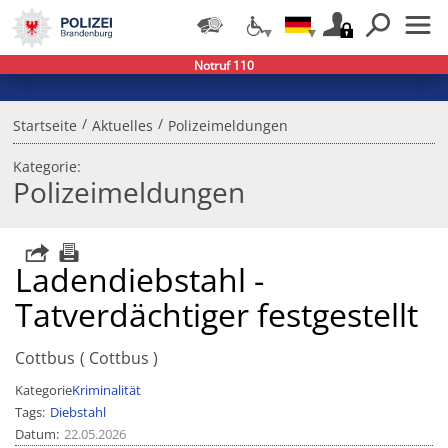
Notruf 110
/
/
Startseite
Aktuelles
Polizeimeldungen
Kategorie:
Polizeimeldungen
Ladendiebstahl -
Tatverdächtiger festgestellt
Cottbus
Cottbus
Kategorie
Kriminalität
Tags
Diebstahl
Datum
22.05.2026