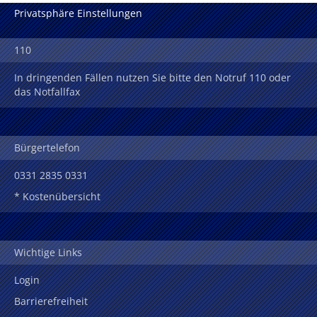
Privatsphäre Einstellungen
110
In dringenden Fällen nutzen Sie bitte den Notruf 110 oder
das Notfallfax
Bürgertelefon
0331 2835 0331
* Kostenübersicht
Wichtige Links
Login
Barrierefreiheit