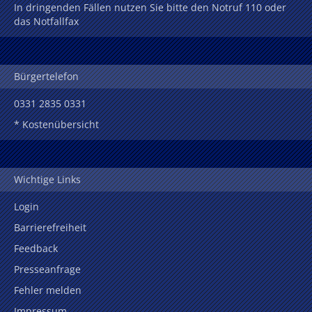
In dringenden Fällen nutzen Sie bitte den Notruf 110 oder
das Notfallfax
Bürgertelefon
0331 2835 0331
* Kostenübersicht
Wichtige Links
Login
Barrierefreiheit
Feedback
Presseanfrage
Fehler melden
Impressum