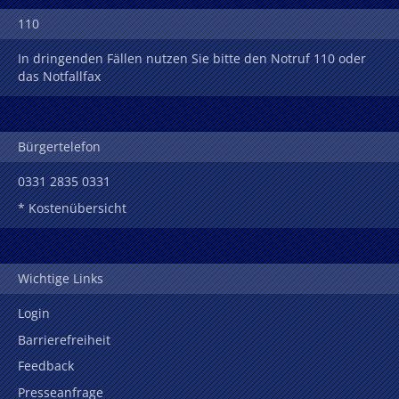
110
In dringenden Fällen nutzen Sie bitte den Notruf 110 oder
das Notfallfax
Bürgertelefon
0331 2835 0331
* Kostenübersicht
Wichtige Links
Login
Barrierefreiheit
Feedback
Presseanfrage