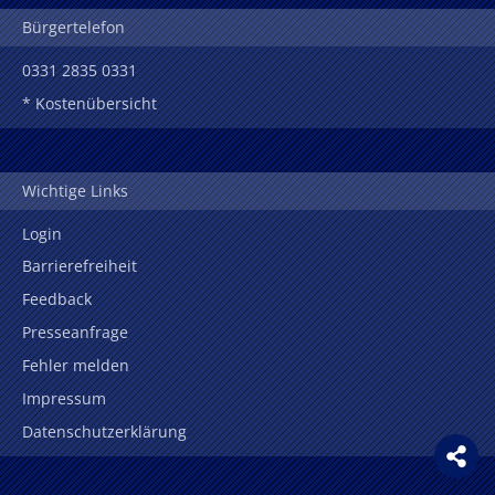
Bürgertelefon
0331 2835 0331
* Kostenübersicht
Wichtige Links
Login
Barrierefreiheit
Feedback
Presseanfrage
Fehler melden
Impressum
Datenschutzerklärung