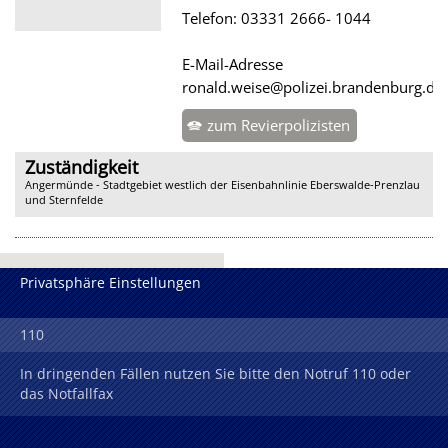
Telefon: 03331 2666- 1044
E-Mail-Adresse
ronald.weise@polizei.brandenburg.de
zum Revierpolizisten
Zuständigkeit
Angermünde - Stadtgebiet westlich der Eisenbahnlinie Eberswalde-Prenzlau
und Sternfelde
Privatsphäre Einstellungen
110
In dringenden Fällen nutzen Sie bitte den Notruf 110 oder
das Notfallfax