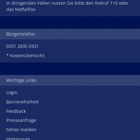
In dringenden Fällen nutzen Sie bitte den Notruf 110 oder
das Notfallfax
Bürgertelefon
0331 2835 0331
* Kostenübersicht
Wichtige Links
Login
Barrierefreiheit
Feedback
Presseanfrage
Fehler melden
Impressum