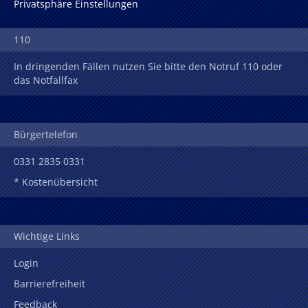
Privatsphäre Einstellungen
110
In dringenden Fällen nutzen Sie bitte den Notruf 110 oder
das Notfallfax
Bürgertelefon
0331 2835 0331
* Kostenübersicht
Wichtige Links
Login
Barrierefreiheit
Feedback