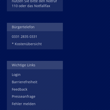
nutzen Sie bitte den Notruf
110 oder das Notfallfax
Bürgertelefon
0331 2835 0331
* Kostenübersicht
Wichtige Links
Login
Barrierefreiheit
Feedback
Presseanfrage
Fehler melden