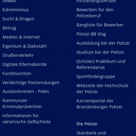
Gewalt
Einstellungsberater
Extremismus
Bewerben für den
Polizeiberuf
Sucht & Drogen
Rangliste für Bewerber
Betrug
Polizei BB Vlog
Medien & Internet
Ausbildung bei der Polizei
Eigentum & Diebstahl
Studium bei der Polizei
Straßenverkehr
(Schüler) Praktikum und
Digitale Elternabende
Referendariat
Fundmunition
Sportfördergruppe
Verdächtige Postsendungen
Webseite der Hochschule
Auslandsreisen - Polen
der Polizei
Kommunale
Karriereportal der
Kriminalprävention
Brandenburger Polizei
Informationen für
ukrainische Geflüchtete
Die Polizei
Standorte und