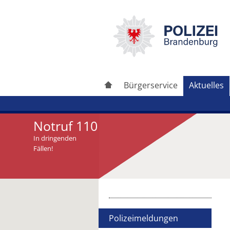
Bürgerservice
Aktuelles
Notruf 110
In dringenden
Fällen!
Artikel drucken
Artikel weiterleiten
Polizeimeldungen