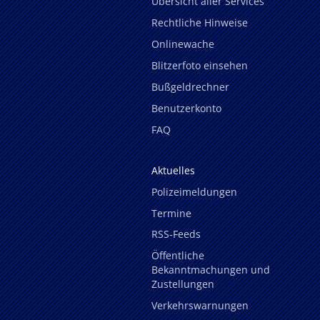
Übersicht aller Services
Rechtliche Hinweise
Onlinewache
Blitzerfoto einsehen
Bußgeldrechner
Benutzerkonto
FAQ
Aktuelles
Polizeimeldungen
Termine
RSS-Feeds
Öffentliche
Bekanntmachungen und
Zustellungen
Verkehrswarnungen