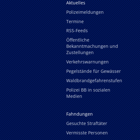
Aktuelles
Polizeimeldungen
Termine
RSS-Feeds
Öffentliche
Bekanntmachungen und
Zustellungen
Verkehrswarnungen
Pegelstände für Gewässer
Waldbrandgefahrenstufen
Polizei BB in sozialen
Medien
Fahndungen
Gesuchte Straftäter
Vermisste Personen