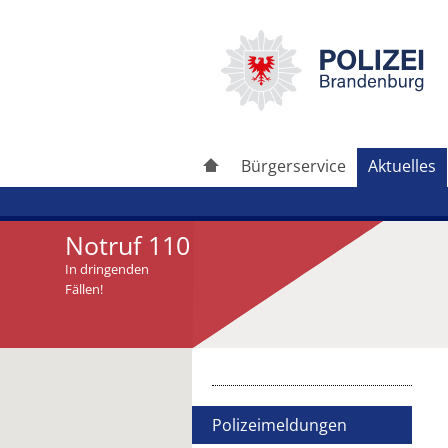
Bürgerservice
Aktuelles
Notruf 110
In dringenden
Fällen!
Artikel drucken
Artikel weiterleiten
Polizeimeldungen