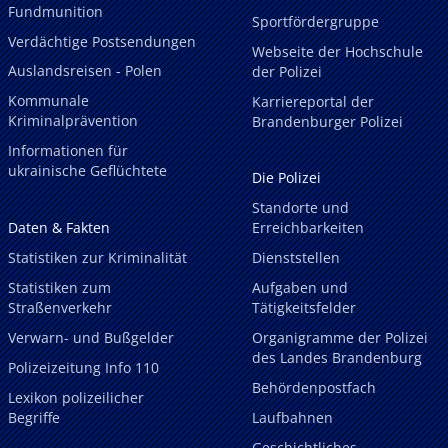
Fundmunition
Sportfördergruppe
Verdächtige Postsendungen
Webseite der Hochschule
Auslandsreisen - Polen
der Polizei
Kommunale
Karriereportal der
Kriminalprävention
Brandenburger Polizei
Informationen für
ukrainische Geflüchtete
Die Polizei
Standorte und
Daten & Fakten
Erreichbarkeiten
Statistiken zur Kriminalität
Dienststellen
Statistiken zum
Aufgaben und
Straßenverkehr
Tätigkeitsfelder
Verwarn- und Bußgelder
Organigramme der Polizei
des Landes Brandenburg
Polizeizeitung Info 110
Behördenpostfach
Lexikon polizeilicher
Begriffe
Laufbahnen
Geschichtliches