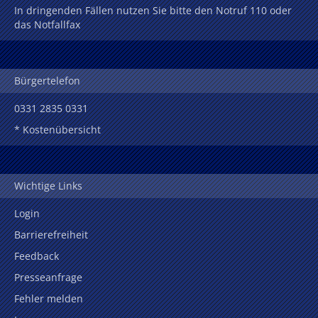
In dringenden Fällen nutzen Sie bitte den Notruf 110 oder
das Notfallfax
Bürgertelefon
0331 2835 0331
* Kostenübersicht
Wichtige Links
Login
Barrierefreiheit
Feedback
Presseanfrage
Fehler melden