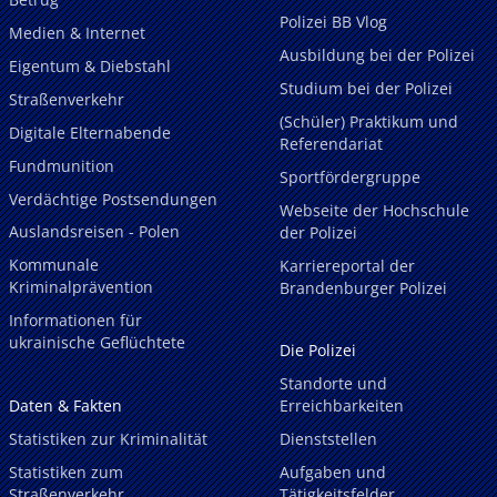
Polizei BB Vlog
Medien & Internet
Ausbildung bei der Polizei
Eigentum & Diebstahl
Studium bei der Polizei
Straßenverkehr
(Schüler) Praktikum und
Digitale Elternabende
Referendariat
Fundmunition
Sportfördergruppe
Verdächtige Postsendungen
Webseite der Hochschule
Auslandsreisen - Polen
der Polizei
Kommunale
Karriereportal der
Kriminalprävention
Brandenburger Polizei
Informationen für
ukrainische Geflüchtete
Die Polizei
Standorte und
Daten & Fakten
Erreichbarkeiten
Statistiken zur Kriminalität
Dienststellen
Statistiken zum
Aufgaben und
Straßenverkehr
Tätigkeitsfelder