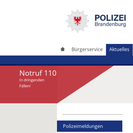
Bürgerservice
Aktuelles
Notruf 110
In dringenden
Fällen!
Artikel drucken
Artikel weiterleiten
Polizeimeldungen