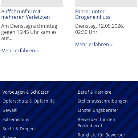
Auffahrunfall mit
Fahrer unter
mehreren Verletzten
Drogeneinfluss
Am Dienstagnachmittag
Dienstag, 12.05.2026,
gegen 15:45 Uhr kam es
02:30 Uhr
auf…
Mehr erfahren
Mehr erfahren
Vorbeugen & Schützen
Beruf & Karriere
Opferschutz & Opferhilfe
Stellenausschreibungen
Gewalt
Einstellungsberater
Extremismus
Bewerben für den
Polizeiberuf
Sucht & Drogen
Rangliste für Bewerber
Betrug