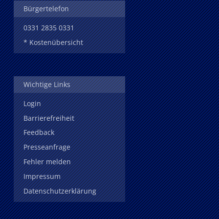
Bürgertelefon
0331 2835 0331
* Kostenübersicht
Wichtige Links
Login
Barrierefreiheit
Feedback
Presseanfrage
Fehler melden
Impressum
Datenschutzerklärung