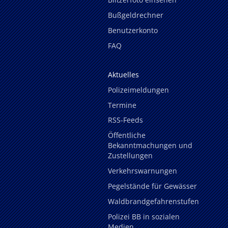
Bußgeldrechner
Benutzerkonto
FAQ
Aktuelles
Polizeimeldungen
Termine
RSS-Feeds
Öffentliche
Bekanntmachungen und
Zustellungen
Verkehrswarnungen
Pegelstände für Gewässer
Waldbrandgefahrenstufen
Polizei BB in sozialen
Medien