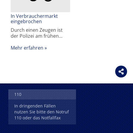
In Verbrauchermarkt
eingebrochen
Durch einen Zeugen ist
der Polizei am frühen…
Mehr erfahren
110
In dringenden Fällen
nutzen Sie bitte den Notruf
110 oder das Notfallfax