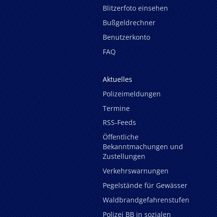
Blitzerfoto einsehen
Bußgeldrechner
Benutzerkonto
FAQ
Aktuelles
Polizeimeldungen
Termine
RSS-Feeds
Öffentliche
Bekanntmachungen und
Zustellungen
Verkehrswarnungen
Pegelstände für Gewässer
Waldbrandgefahrenstufen
Polizei BB in sozialen