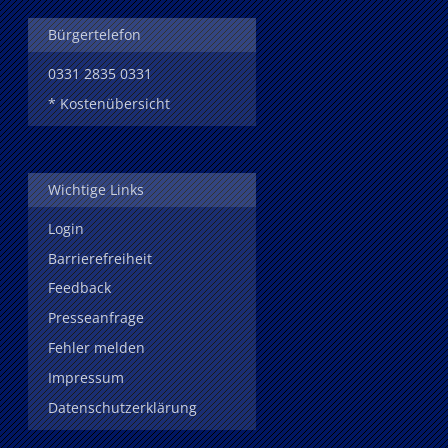
Bürgertelefon
0331 2835 0331
* Kostenübersicht
Wichtige Links
Login
Barrierefreiheit
Feedback
Presseanfrage
Fehler melden
Impressum
Datenschutzerklärung