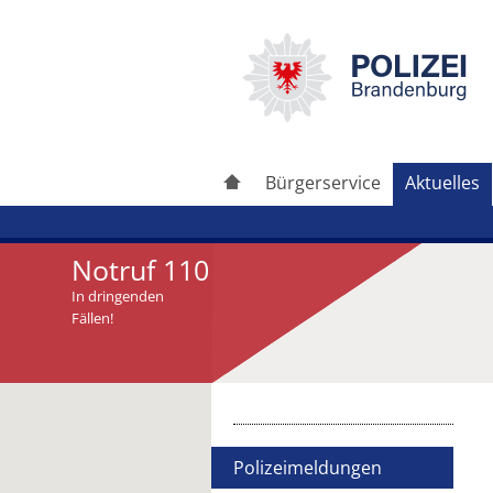
Bürgerservice
Aktuelles
Notruf 110
In dringenden
Fällen!
Artikel drucken
Artikel weiterleiten
Polizeimeldungen