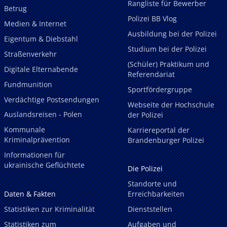
Rangliste für Bewerber
Betrug
Polizei BB Vlog
Medien & Internet
Ausbildung bei der Polizei
Eigentum & Diebstahl
Studium bei der Polizei
Straßenverkehr
(Schüler) Praktikum und
Digitale Elternabende
Referendariat
Fundmunition
Sportfördergruppe
Verdächtige Postsendungen
Webseite der Hochschule
Auslandsreisen - Polen
der Polizei
Kommunale
Karriereportal der
Kriminalprävention
Brandenburger Polizei
Informationen für
ukrainische Geflüchtete
Die Polizei
Standorte und
Daten & Fakten
Erreichbarkeiten
Statistiken zur Kriminalität
Dienststellen
Statistiken zum
Aufgaben und