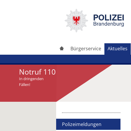
Bürgerservice
Aktuelles
Notruf 110
In dringenden
Fällen!
Artikel drucken
Artikel weiterleiten
Polizeimeldungen