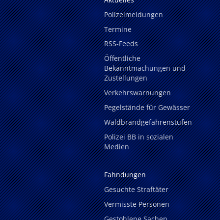
Polizeimeldungen
Termine
RSS-Feeds
Öffentliche
Bekanntmachungen und
Zustellungen
Verkehrswarnungen
Pegelstände für Gewässer
Waldbrandgefahrenstufen
Polizei BB in sozialen
Medien
Fahndungen
Gesuchte Straftäter
Vermisste Personen
Gestohlene Sachen