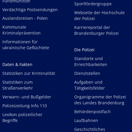
Fundmunition
Sportfördergruppe
Verdächtige Postsendungen
Webseite der Hochschule
Auslandsreisen - Polen
der Polizei
Kommunale
Karriereportal der
Kriminalprävention
Brandenburger Polizei
Informationen für
ukrainische Geflüchtete
Die Polizei
Standorte und
Daten & Fakten
Erreichbarkeiten
Statistiken zur Kriminalität
Dienststellen
Statistiken zum
Aufgaben und
Straßenverkehr
Tätigkeitsfelder
Verwarn- und Bußgelder
Organigramme der Polizei
des Landes Brandenburg
Polizeizeitung Info 110
Behördenpostfach
Lexikon polizeilicher
Begriffe
Laufbahnen
Geschichtliches