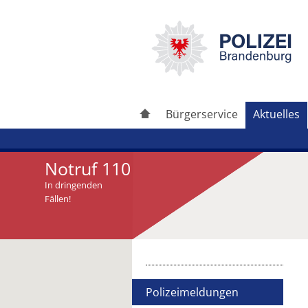
Bürgerservice
Aktuelles
Notruf 110
In dringenden
Fällen!
Artikel drucken
Artikel weiterleiten
Polizeimeldungen