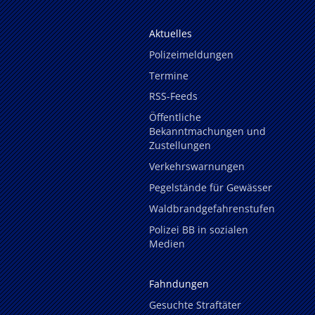
Aktuelles
Polizeimeldungen
Termine
RSS-Feeds
Öffentliche
Bekanntmachungen und
Zustellungen
Verkehrswarnungen
Pegelstände für Gewässer
Waldbrandgefahrenstufen
Polizei BB in sozialen
Medien
Fahndungen
Gesuchte Straftäter