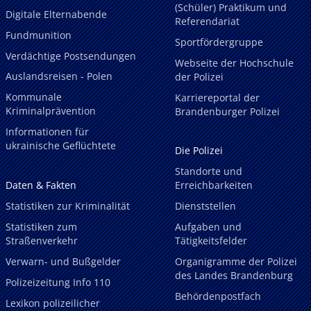
(Schüler) Praktikum und
Digitale Elternabende
Referendariat
Fundmunition
Sportfördergruppe
Verdächtige Postsendungen
Webseite der Hochschule
Auslandsreisen - Polen
der Polizei
Kommunale
Karriereportal der
Kriminalprävention
Brandenburger Polizei
Informationen für
ukrainische Geflüchtete
Die Polizei
Standorte und
Daten & Fakten
Erreichbarkeiten
Statistiken zur Kriminalität
Dienststellen
Statistiken zum
Aufgaben und
Straßenverkehr
Tätigkeitsfelder
Verwarn- und Bußgelder
Organigramme der Polizei
des Landes Brandenburg
Polizeizeitung Info 110
Behördenpostfach
Lexikon polizeilicher