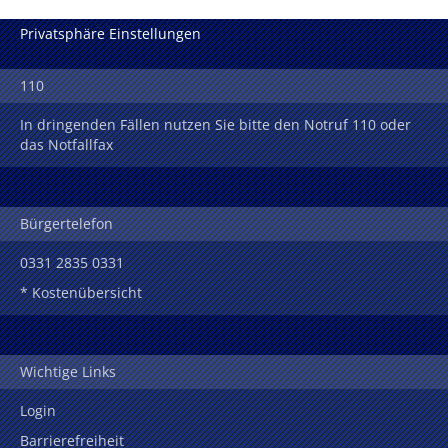
Privatsphäre Einstellungen
110
In dringenden Fällen nutzen Sie bitte den Notruf 110 oder
das Notfallfax
Bürgertelefon
0331 2835 0331
* Kostenübersicht
Wichtige Links
Login
Barrierefreiheit