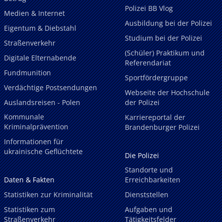
Polizei BB Vlog
Medien & Internet
Ausbildung bei der Polizei
Eigentum & Diebstahl
Studium bei der Polizei
Straßenverkehr
(Schüler) Praktikum und
Digitale Elternabende
Referendariat
Fundmunition
Sportfördergruppe
Verdächtige Postsendungen
Webseite der Hochschule
Auslandsreisen - Polen
der Polizei
Kommunale
Karriereportal der
Kriminalprävention
Brandenburger Polizei
Informationen für
ukrainische Geflüchtete
Die Polizei
Standorte und
Daten & Fakten
Erreichbarkeiten
Statistiken zur Kriminalität
Dienststellen
Statistiken zum
Aufgaben und
Straßenverkehr
Tätigkeitsfelder