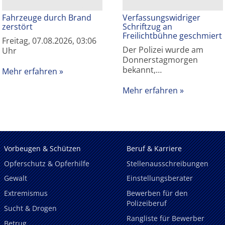
Fahrzeuge durch Brand
Verfassungswidriger
zerstört
Schriftzug an
Freilichtbühne geschmiert
Freitag, 07.08.2026, 03:06
Der Polizei wurde am
Uhr
Donnerstagmorgen
bekannt,…
Mehr erfahren
Mehr erfahren
Vorbeugen & Schützen
Beruf & Karriere
Opferschutz & Opferhilfe
Stellenausschreibungen
Gewalt
Einstellungsberater
Extremismus
Bewerben für den
Polizeiberuf
Sucht & Drogen
Rangliste für Bewerber
Betrug