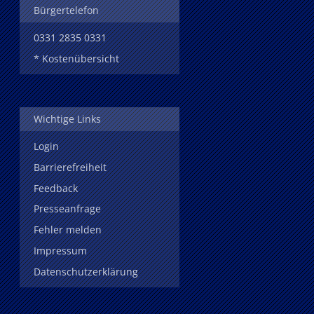
Bürgertelefon
0331 2835 0331
* Kostenübersicht
Wichtige Links
Login
Barrierefreiheit
Feedback
Presseanfrage
Fehler melden
Impressum
Datenschutzerklärung