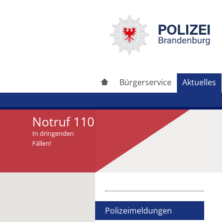
Bürgerservice
Aktuelles
Notruf 110
In dringenden
Fällen!
Artikel drucken
Artikel weiterleiten
Polizeimeldungen