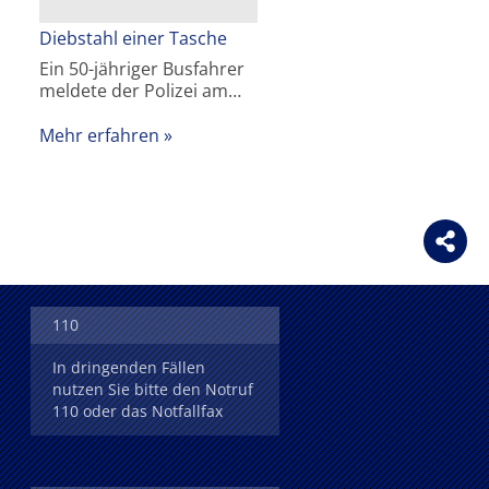
Diebstahl einer Tasche
Ein 50-jähriger Busfahrer
meldete der Polizei am…
Mehr erfahren
110
In dringenden Fällen
nutzen Sie bitte den Notruf
110 oder das Notfallfax