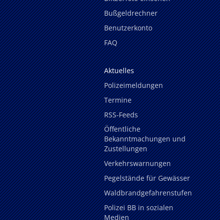
Bußgeldrechner
Benutzerkonto
FAQ
Aktuelles
Polizeimeldungen
Termine
RSS-Feeds
Öffentliche
Bekanntmachungen und
Zustellungen
Verkehrswarnungen
Pegelstände für Gewässer
Waldbrandgefahrenstufen
Polizei BB in sozialen
Medien