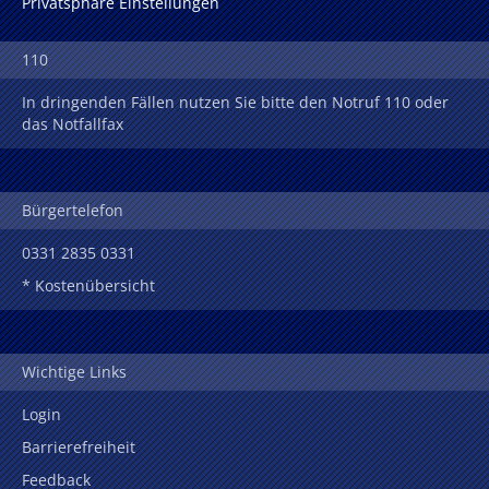
Privatsphäre Einstellungen
110
In dringenden Fällen nutzen Sie bitte den Notruf 110 oder
das Notfallfax
Bürgertelefon
0331 2835 0331
* Kostenübersicht
Wichtige Links
Login
Barrierefreiheit
Feedback