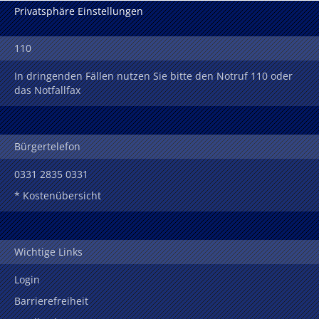
Privatsphäre Einstellungen
110
In dringenden Fällen nutzen Sie bitte den Notruf 110 oder
das Notfallfax
Bürgertelefon
0331 2835 0331
* Kostenübersicht
Wichtige Links
Login
Barrierefreiheit