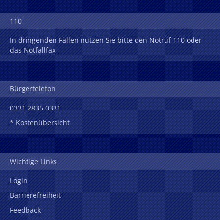
110
In dringenden Fällen nutzen Sie bitte den Notruf 110 oder
das Notfallfax
Bürgertelefon
0331 2835 0331
* Kostenübersicht
Wichtige Links
Login
Barrierefreiheit
Feedback