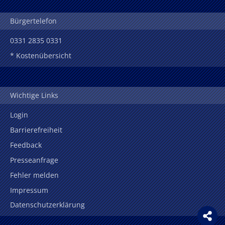
Bürgertelefon
0331 2835 0331
* Kostenübersicht
Wichtige Links
Login
Barrierefreiheit
Feedback
Presseanfrage
Fehler melden
Impressum
Datenschutzerklärung