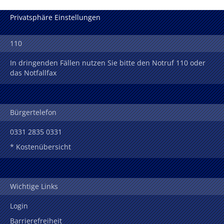
Privatsphäre Einstellungen
110
In dringenden Fällen nutzen Sie bitte den Notruf 110 oder
das Notfallfax
Bürgertelefon
0331 2835 0331
* Kostenübersicht
Wichtige Links
Login
Barrierefreiheit