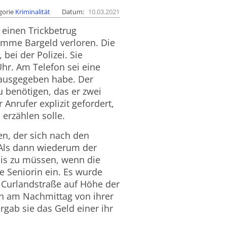
gorie
Kriminalität
Datum
10.03.2021
 einen Trickbetrug
umme Bargeld verloren. Die
bei der Polizei. Sie
hr. Am Telefon sei eine
 ausgegeben habe. Der
 benötigen, das er zwei
nrufer explizit gefordert,
erzählen solle.
en, der sich nach den
Als dann wiederum der
nis zu müssen, wenn die
e Seniorin ein. Es wurde
r Curlandstraße auf Höhe der
h am Nachmittag von ihrer
gab sie das Geld einer ihr