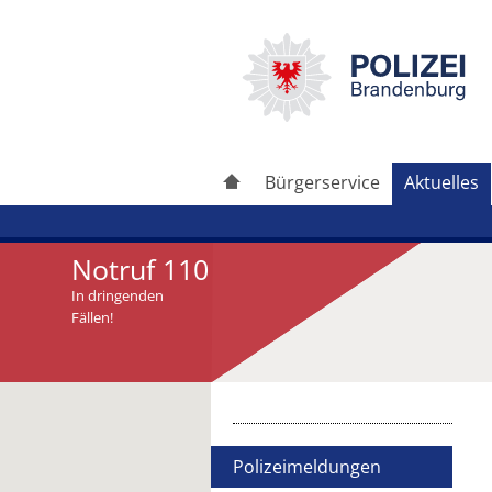
Bürgerservice
Aktuelles
Notruf 110
In dringenden
Fällen!
Artikel drucken
Artikel weiterleiten
Polizeimeldungen