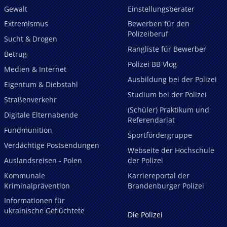
Gewalt
Einstellungsberater
Extremismus
Bewerben für den
Polizeiberuf
Sucht & Drogen
Rangliste für Bewerber
Betrug
Polizei BB Vlog
Medien & Internet
Ausbildung bei der Polizei
Eigentum & Diebstahl
Studium bei der Polizei
Straßenverkehr
(Schüler) Praktikum und
Digitale Elternabende
Referendariat
Fundmunition
Sportfördergruppe
Verdächtige Postsendungen
Webseite der Hochschule
Auslandsreisen - Polen
der Polizei
Kommunale
Karriereportal der
Kriminalprävention
Brandenburger Polizei
Informationen für
ukrainische Geflüchtete
Die Polizei