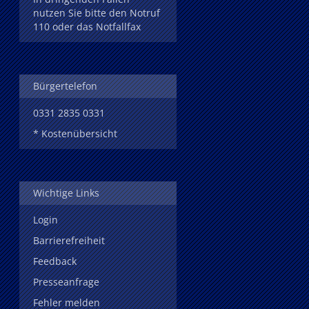
nutzen Sie bitte den Notruf
110 oder das Notfallfax
Bürgertelefon
0331 2835 0331
* Kostenübersicht
Wichtige Links
Login
Barrierefreiheit
Feedback
Presseanfrage
Fehler melden