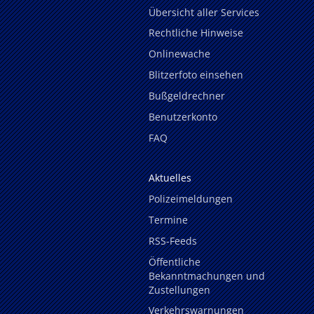
Übersicht aller Services
Rechtliche Hinweise
Onlinewache
Blitzerfoto einsehen
Bußgeldrechner
Benutzerkonto
FAQ
Aktuelles
Polizeimeldungen
Termine
RSS-Feeds
Öffentliche
Bekanntmachungen und
Zustellungen
Verkehrswarnungen