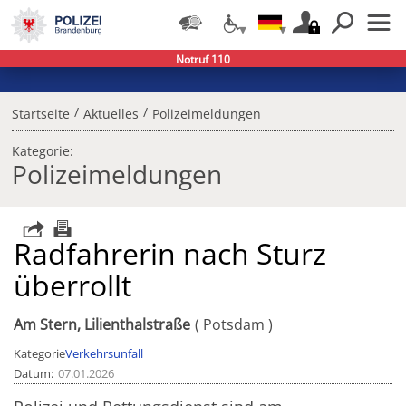
Notruf 110
/
/
Startseite
Aktuelles
Polizeimeldungen
Kategorie:
Polizeimeldungen
Radfahrerin nach Sturz
überrollt
Am Stern, Lilienthalstraße
Potsdam
Kategorie
Verkehrsunfall
Datum
07.01.2026