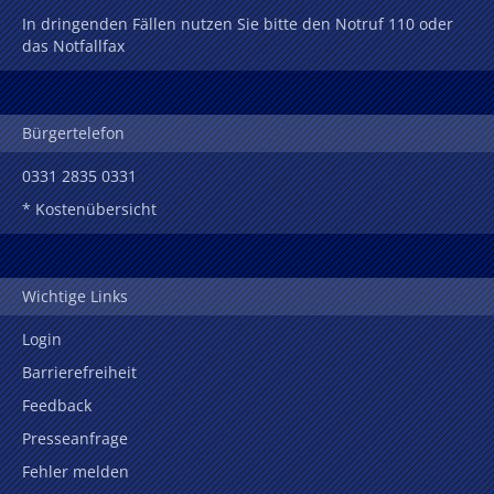
In dringenden Fällen nutzen Sie bitte den Notruf 110 oder
das Notfallfax
Bürgertelefon
0331 2835 0331
* Kostenübersicht
Wichtige Links
Login
Barrierefreiheit
Feedback
Presseanfrage
Fehler melden