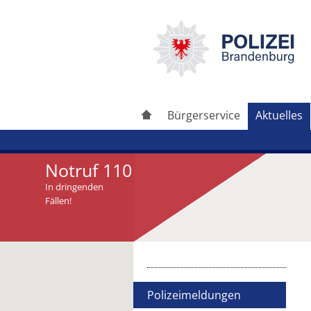
Bürgerservice
Aktuelles
Notruf 110
In dringenden
Fällen!
Artikel drucken
Artikel weiterleiten
Polizeimeldungen