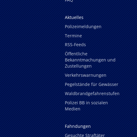
Aktuelles
Polizeimeldungen
Termine
RSS-Feeds
Öffentliche
Bekanntmachungen und
Zustellungen
Verkehrswarnungen
Pegelstände für Gewässer
Waldbrandgefahrenstufen
Polizei BB in sozialen
Medien
Fahndungen
Gesuchte Straftäter