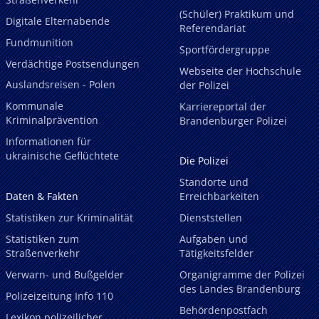
(Schüler) Praktikum und
Digitale Elternabende
Referendariat
Fundmunition
Sportfördergruppe
Verdächtige Postsendungen
Webseite der Hochschule
Auslandsreisen - Polen
der Polizei
Kommunale
Karriereportal der
Kriminalprävention
Brandenburger Polizei
Informationen für
ukrainische Geflüchtete
Die Polizei
Standorte und
Daten & Fakten
Erreichbarkeiten
Statistiken zur Kriminalität
Dienststellen
Statistiken zum
Aufgaben und
Straßenverkehr
Tätigkeitsfelder
Verwarn- und Bußgelder
Organigramme der Polizei
des Landes Brandenburg
Polizeizeitung Info 110
Behördenpostfach
Lexikon polizeilicher