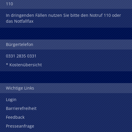
110
In dringenden Fällen nutzen Sie bitte den Notruf 110 oder
das Notfallfax
Bürgertelefon
0331 2835 0331
* Kostenübersicht
Wichtige Links
Login
Barrierefreiheit
Feedback
Presseanfrage