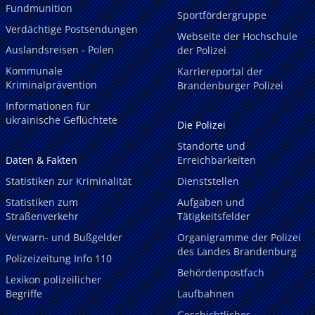
Fundmunition
Sportfördergruppe
Verdächtige Postsendungen
Webseite der Hochschule
Auslandsreisen - Polen
der Polizei
Kommunale
Karriereportal der
Kriminalprävention
Brandenburger Polizei
Informationen für
ukrainische Geflüchtete
Die Polizei
Standorte und
Daten & Fakten
Erreichbarkeiten
Statistiken zur Kriminalität
Dienststellen
Statistiken zum
Aufgaben und
Straßenverkehr
Tätigkeitsfelder
Verwarn- und Bußgelder
Organigramme der Polizei
des Landes Brandenburg
Polizeizeitung Info 110
Behördenpostfach
Lexikon polizeilicher
Begriffe
Laufbahnen
Geschichtliches