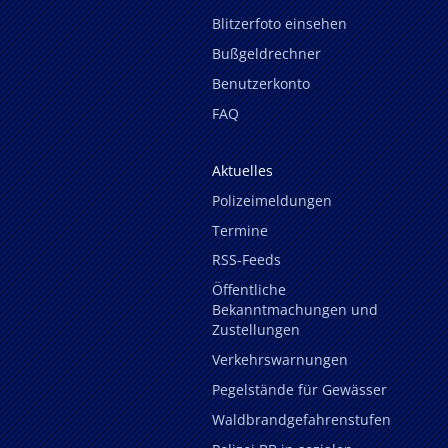
Blitzerfoto einsehen
Bußgeldrechner
Benutzerkonto
FAQ
Aktuelles
Polizeimeldungen
Termine
RSS-Feeds
Öffentliche
Bekanntmachungen und
Zustellungen
Verkehrswarnungen
Pegelstände für Gewässer
Waldbrandgefahrenstufen