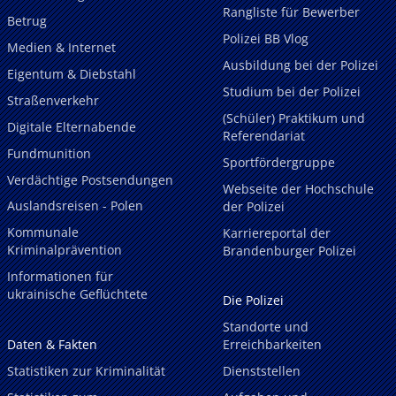
Rangliste für Bewerber
Betrug
Polizei BB Vlog
Medien & Internet
Ausbildung bei der Polizei
Eigentum & Diebstahl
Studium bei der Polizei
Straßenverkehr
(Schüler) Praktikum und
Digitale Elternabende
Referendariat
Fundmunition
Sportfördergruppe
Verdächtige Postsendungen
Webseite der Hochschule
Auslandsreisen - Polen
der Polizei
Kommunale
Karriereportal der
Kriminalprävention
Brandenburger Polizei
Informationen für
ukrainische Geflüchtete
Die Polizei
Standorte und
Daten & Fakten
Erreichbarkeiten
Statistiken zur Kriminalität
Dienststellen