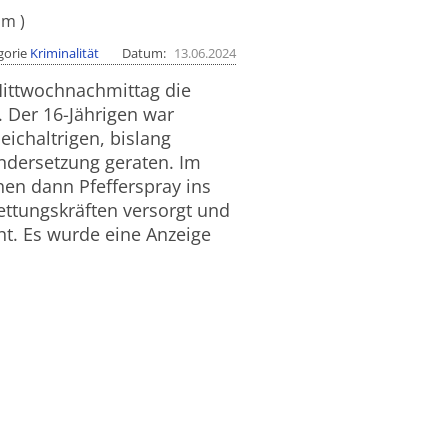
am
gorie
Kriminalität
Datum
13.06.2024
Mittwochnachmittag die
. Der 16-Jährigen war
ichaltrigen, bislang
ndersetzung geraten. Im
hen dann Pfefferspray ins
ettungskräften versorgt und
t. Es wurde eine Anzeige