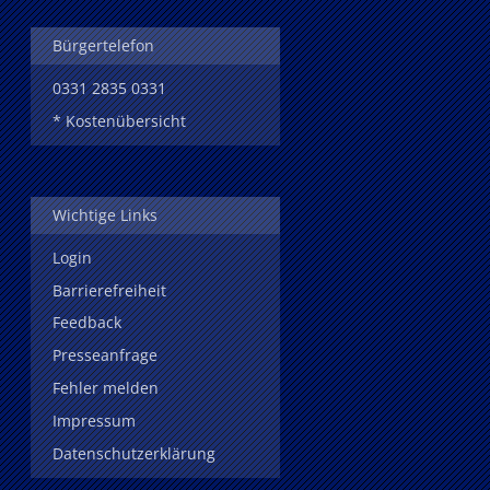
Bürgertelefon
0331 2835 0331
* Kostenübersicht
Wichtige Links
Login
Barrierefreiheit
Feedback
Presseanfrage
Fehler melden
Impressum
Datenschutzerklärung