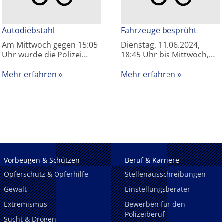
Autodiebstahl
Fahrzeuge besprüht
Am Mittwoch gegen 15:05
Dienstag, 11.06.2024,
Uhr wurde die Polizei…
18:45 Uhr bis Mittwoch,…
Mehr erfahren
Mehr erfahren
Vorbeugen & Schützen
Beruf & Karriere
Opferschutz & Opferhilfe
Stellenausschreibungen
Gewalt
Einstellungsberater
Extremismus
Bewerben für den
Polizeiberuf
Sucht & Drogen