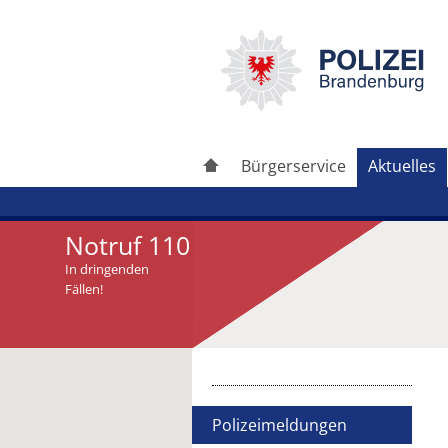
Bürgerservice
Aktuelles
Notruf 110
In dringenden
Fällen!
Artikel drucken
Artikel weiterleiten
Polizeimeldungen