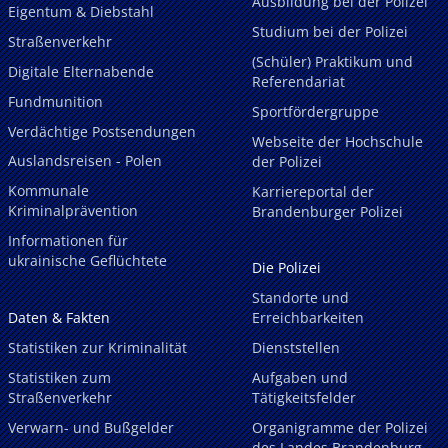
Ausbildung bei der Polizei
Eigentum & Diebstahl
Studium bei der Polizei
Straßenverkehr
(Schüler) Praktikum und
Digitale Elternabende
Referendariat
Fundmunition
Sportfördergruppe
Verdächtige Postsendungen
Webseite der Hochschule
Auslandsreisen - Polen
der Polizei
Kommunale
Karriereportal der
Kriminalprävention
Brandenburger Polizei
Informationen für
ukrainische Geflüchtete
Die Polizei
Standorte und
Daten & Fakten
Erreichbarkeiten
Statistiken zur Kriminalität
Dienststellen
Statistiken zum
Aufgaben und
Straßenverkehr
Tätigkeitsfelder
Verwarn- und Bußgelder
Organigramme der Polizei
des Landes Brandenburg