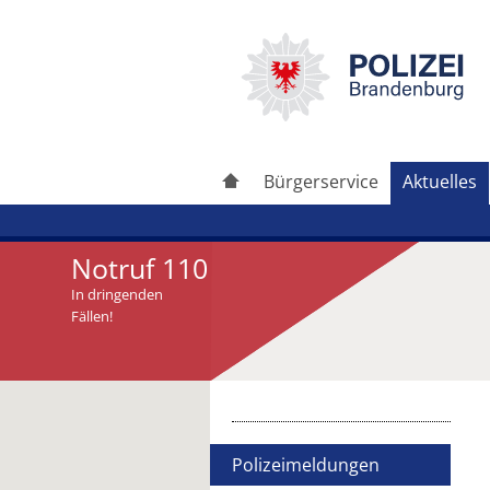
Bürgerservice
Aktuelles
Notruf 110
In dringenden
Fällen!
Artikel drucken
Artikel weiterleiten
Polizeimeldungen