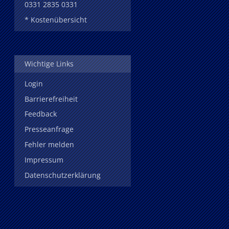
0331 2835 0331
* Kostenübersicht
Wichtige Links
Login
Barrierefreiheit
Feedback
Presseanfrage
Fehler melden
Impressum
Datenschutzerklärung