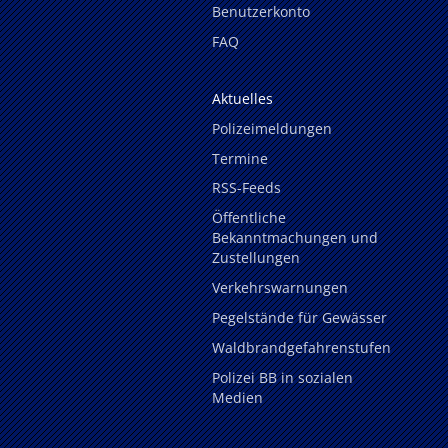
Benutzerkonto
FAQ
Aktuelles
Polizeimeldungen
Termine
RSS-Feeds
Öffentliche
Bekanntmachungen und
Zustellungen
Verkehrswarnungen
Pegelstände für Gewässer
Waldbrandgefahrenstufen
Polizei BB in sozialen
Medien