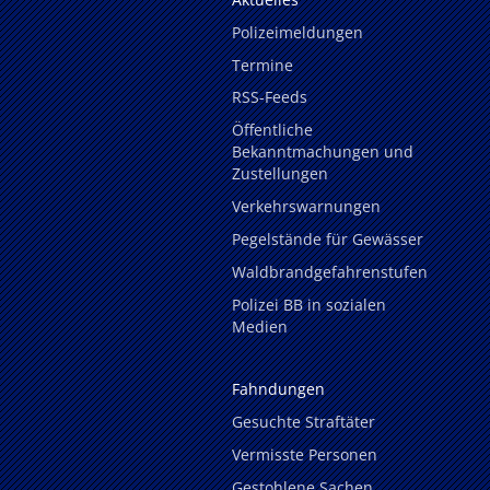
Polizeimeldungen
Termine
RSS-Feeds
Öffentliche
Bekanntmachungen und
Zustellungen
Verkehrswarnungen
Pegelstände für Gewässer
Waldbrandgefahrenstufen
Polizei BB in sozialen
Medien
Fahndungen
Gesuchte Straftäter
Vermisste Personen
Gestohlene Sachen