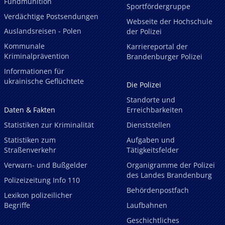
Fundmunition
Sportfördergruppe
Verdächtige Postsendungen
Webseite der Hochschule
Auslandsreisen - Polen
der Polizei
Kommunale
Karriereportal der
Kriminalprävention
Brandenburger Polizei
Informationen für
ukrainische Geflüchtete
Die Polizei
Standorte und
Daten & Fakten
Erreichbarkeiten
Statistiken zur Kriminalität
Dienststellen
Statistiken zum
Aufgaben und
Straßenverkehr
Tätigkeitsfelder
Verwarn- und Bußgelder
Organigramme der Polizei
des Landes Brandenburg
Polizeizeitung Info 110
Behördenpostfach
Lexikon polizeilicher
Begriffe
Laufbahnen
Geschichtliches