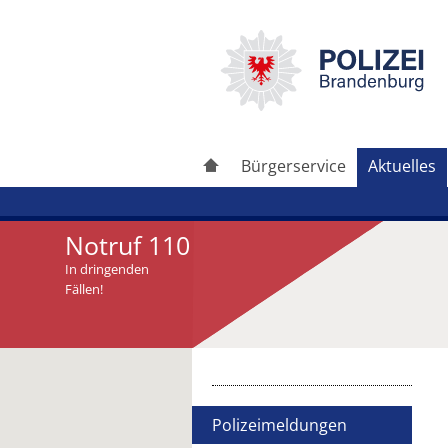
Bürgerservice
Aktuelles
Notruf 110
In dringenden
Fällen!
Artikel drucken
Artikel weiterleiten
Polizeimeldungen